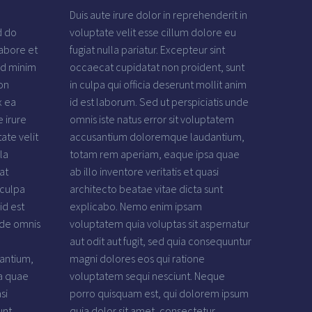
Duis aute irure dolor in reprehenderit in
d do
voluptate velit esse cillum dolore eu
abore et
fugiat nulla pariatur. Excepteur sint
ad minim
occaecat cupidatat non proident, sunt
on
in culpa qui officia deserunt mollit anim
x ea
id est laborum. Sed ut perspiciatis unde
 irure
omnis iste natus error sit voluptatem
ate velit
accusantium doloremque laudantium,
la
totam rem aperiam, eaque ipsa quae
at
ab illo inventore veritatis et quasi
 culpa
architecto beatae vitae dicta sunt
id est
explicabo. Nemo enim ipsam
nde omnis
voluptatem quia voluptas sit aspernatur
aut odit aut fugit, sed quia consequuntur
antium,
magni dolores eos qui ratione
a quae
voluptatem sequi nesciunt. Neque
si
porro quisquam est, qui dolorem ipsum
unt
quia dolor sit amet, consectetur,