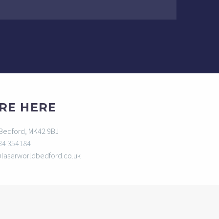
RE HERE
 Bedford, MK42 9BJ
34 354184
@laserworldbedford.co.uk