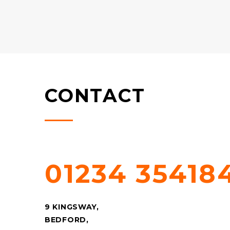
CONTACT
QUESTIONS? CALL US!
01234 35418
9 KINGSWAY,
BEDFORD,