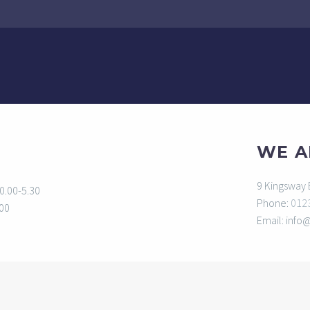
WE A
9 Kingsway
0.00-5.30
Phone:
012
.00
Email: info