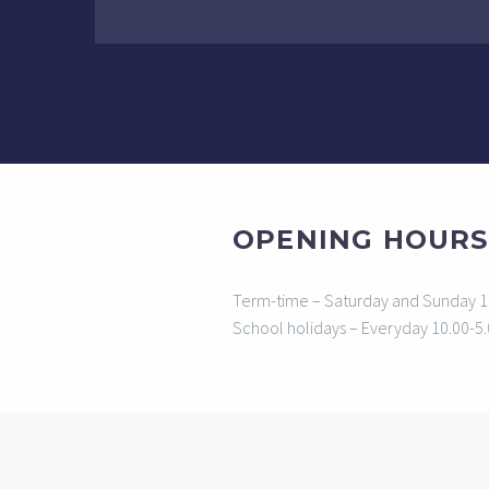
OPENING HOURS
Term-time – Saturday and Sunday 1
School holidays – Everyday 10.00-5