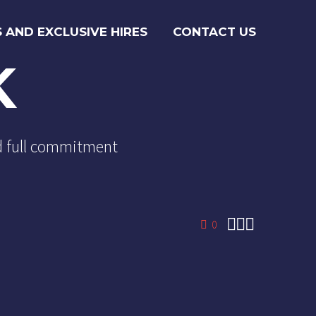
S AND EXCLUSIVE HIRES
CONTACT US
K
nd full commitment



0