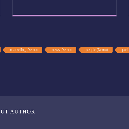
marketing (Demo)
news (Demo)
people (Demo)
post
OUT AUTHOR