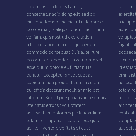
Lorem ipsum dolor sit amet,
Ut enim 
consectetur adipisicing elit, sed do
exercitat
eiusmod tempor incididunt ut labore et
aliquip 
dolore magna aliqua. Ut enim ad minim
aute irur
veniam, quis nostrud exercitation
voluptat
ullamco laboris nisi ut aliquip ex ea
fugiat nu
commodo consequat. Duis aute irure
occaecat
dolor in reprehenderit in voluptate velit
in culpa 
esse cillum dolore eu fugiat nulla
id est la
pariatur. Excepteur sint occaecat
omnis ist
cupidatat non proident, sunt in culpa
accusan
qui officia deserunt mollit anim id est
totam re
laborum. Sed ut perspiciatis unde omnis
ab illo i
iste natus error sit voluptatem
architec
accusantium doloremque laudantium,
explica
totam rem aperiam, eaque ipsa quae
voluptat
ab illo inventore veritatis et quasi
aut odit 
architecto beatae vitae dicta sunt
magni do