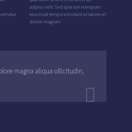
adipisci velit. Sed quia non numquam
spernatur
eius modi tempora incidunt ut labore et
dolore magnam
ore magna aliqua ollicitudin,
