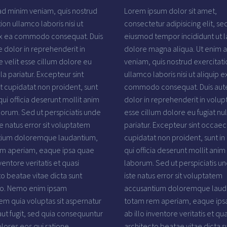
ad minim veniam, quis nostrud
Lorem ipsum dolor sit amet,
ion ullamco laboris nisi ut
consectetur adipisicing elit, se
ex ea commodo consequat. Duis
eiusmod tempor incididunt ut l
e dolor in reprehenderit in
dolore magna aliqua. Ut enim 
e velit esse cillum dolore eu
veniam, quis nostrud exercitati
lla pariatur. Excepteur sint
ullamco laboris nisi ut aliquip e
 cupidatat non proident, sunt
commodo consequat. Duis aute
qui officia deserunt mollit anim
dolor in reprehenderit in volupt
borum. Sed ut perspiciatis unde
esse cillum dolore eu fugiat nul
e natus error sit voluptatem
pariatur. Excepteur sint occaec
tium doloremque laudantium,
cupidatat non proident, sunt in
m aperiam, eaque ipsa quae
qui officia deserunt mollit anim 
nventore veritatis et quasi
laborum. Sed ut perspiciatis u
to beatae vitae dicta sunt
iste natus error sit voluptatem
bo. Nemo enim ipsam
accusantium doloremque laud
em quia voluptas sit aspernatur
totam rem aperiam, eaque ips
aut fugit, sed quia consequuntur
ab illo inventore veritatis et qua
lores eos qui ratione
architecto beatae vitae dicta s