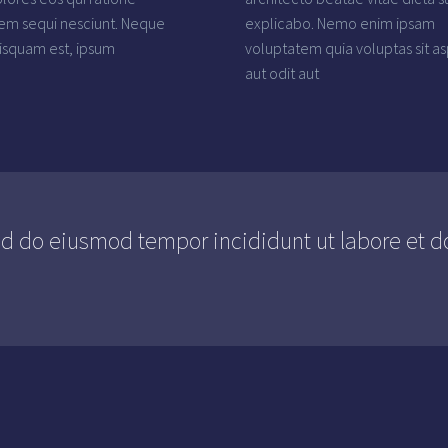
em sequi nesciunt. Neque
explicabo. Nemo enim ipsam
isquam est, ipsum
voluptatem quia voluptas sit a
aut odit aut
 do eiusmod tempor incididunt ut labore et dol