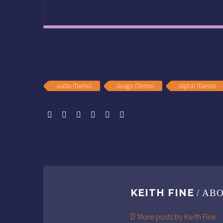
audio (Demo)
design (Demo)
digital (Demo)
KEITH FINE
/ AB
More posts by Keith Fine