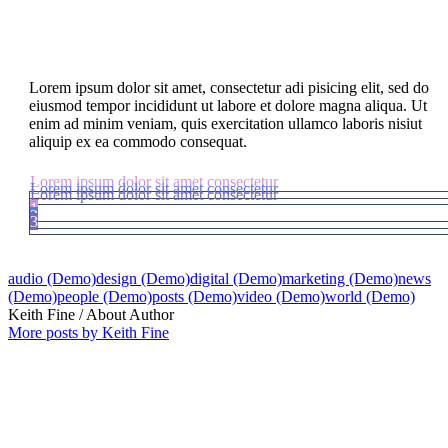
Lorem ipsum dolor
Lorem ipsum dolor sit amet, consectetur adi pisicing elit, sed do
eiusmod tempor incididunt ut labore et dolore magna aliqua. Ut
enim ad minim veniam, quis exercitation ullamco laboris nisiut
aliquip ex ea commodo consequat.
Lorem ipsum dolor sit amet consectetur
Lorem ipsum dolor sit amet consectetur
Lorem ipsum dolor sit amet consectetur
1
2
3
audio (Demo)
design (Demo)
digital (Demo)
marketing (Demo)
news
(Demo)
people (Demo)
posts (Demo)
video (Demo)
world (Demo)
Keith Fine
/ About Author
More posts by Keith Fine