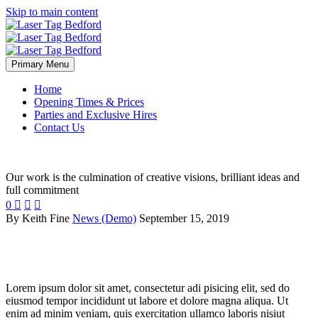
Skip to main content
Primary Menu
Home
Opening Times & Prices
Parties and Exclusive Hires
Contact Us
Our
WORK
Our work is the culmination of creative visions, brilliant ideas and
full commitment
0



By Keith Fine
News (Demo)
September 15, 2019
Lorem ipsum dolor sit amet
Lorem ipsum dolor sit amet, consectetur adi pisicing elit, sed do
eiusmod tempor incididunt ut labore et dolore magna aliqua. Ut
enim ad minim veniam, quis exercitation ullamco laboris nisiut