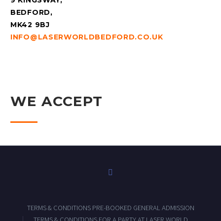
9 KINGSWAY,
BEDFORD,
MK42 9BJ
INFO@LASERWORLDBEDFORD.CO.UK
WE ACCEPT
TERMS & CONDITIONS PRE-BOOKED GENERAL ADMISSION
TERMS & CONDITIONS FOR A PARTY AT LASER WORLD