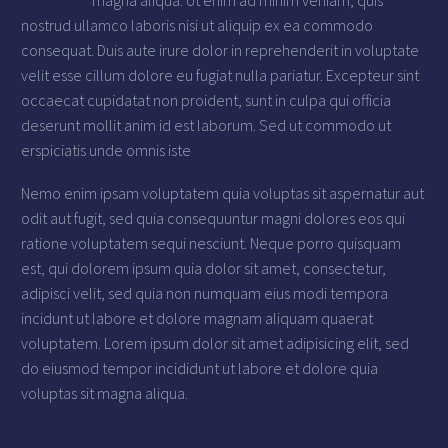
magna aliqua. Ut enim ad minim veniam, quis
nostrud ullamco laboris nisi ut aliquip ex ea commodo
consequat. Duis aute irure dolor in reprehenderit in voluptate
velit esse cillum dolore eu fugiat nulla pariatur. Excepteur sint
occaecat cupidatat non proident, sunt in culpa qui officia
deserunt mollit anim id est laborum. Sed ut commodo ut
erspiciatis unde omnis iste
Nemo enim ipsam voluptatem quia voluptas sit aspernatur aut
odit aut fugit, sed quia consequuntur magni dolores eos qui
ratione voluptatem sequi nesciunt. Neque porro quisquam
est, qui dolorem ipsum quia dolor sit amet, consectetur,
adipisci velit, sed quia non numquam eius modi tempora
incidunt ut labore et dolore magnam aliquam quaerat
voluptatem. Lorem ipsum dolor sit amet adipisicing elit, sed
do eiusmod tempor incididunt ut labore et dolore quia
voluptas sit magna aliqua.