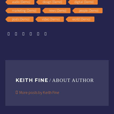
audio (Demo)
design (Demo)
digital (Demo)
marketing (Demo)
news (Demo)
people (Demo)
posts (Demo)
video (Demo)
world (Demo)
KEITH FINE
/ ABOUT AUTHOR
More posts by Keith Fine