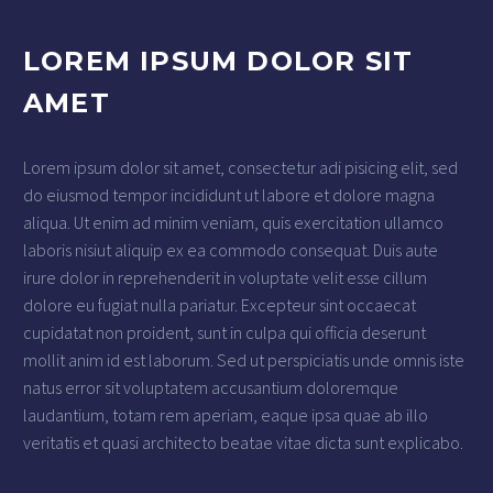
LOREM IPSUM DOLOR SIT
AMET
Lorem ipsum dolor sit amet, consectetur adi pisicing elit, sed
do eiusmod tempor incididunt ut labore et dolore magna
aliqua. Ut enim ad minim veniam, quis exercitation ullamco
laboris nisiut aliquip ex ea commodo consequat. Duis aute
irure dolor in reprehenderit in voluptate velit esse cillum
dolore eu fugiat nulla pariatur. Excepteur sint occaecat
cupidatat non proident, sunt in culpa qui officia deserunt
mollit anim id est laborum. Sed ut perspiciatis unde omnis iste
natus error sit voluptatem accusantium doloremque
laudantium, totam rem aperiam, eaque ipsa quae ab illo
veritatis et quasi architecto beatae vitae dicta sunt explicabo.